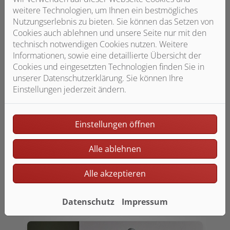
weitere Technologien, um Ihnen ein bestmögliches
Nutzungserlebnis zu bieten. Sie können das Setzen von
Cookies auch ablehnen und unsere Seite nur mit den
technisch notwendigen Cookies nutzen. Weitere
Informationen, sowie eine detaillierte Übersicht der
Schön praktisch:
Cookies und eingesetzten Technologien finden Sie in
Bodenebene Dusche
unserer Datenschutzerklärung. Sie können Ihre
Einstellungen jederzeit ändern.
Gönnen Sie sich mehr
Bewegungsfreiheit durch eine
bodenebene Dusche in Verbindung mit
Einstellungen öffnen
einer modernen Duschkabine.
Übrigens: Mit dem KfW-
Alle ablehnen
Förderprogramm „Altersgerecht
umbauen“ ist staatliche Unterstützung
möglich.
Alle akzeptieren
Datenschutz
Impressum