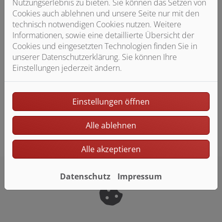
Nutzungserlebnis zu bieten. Sie können das Setzen von
Schlichtungsverfahren: Sollten Sie innerhalb eines
Cookies auch ablehnen und unsere Seite nur mit den
angemessenen Zeitraums keine zufriedenstellende
technisch notwendigen Cookies nutzen. Weitere
Antwort erhalten, können Sie sich an die
Informationen, sowie eine detaillierte Übersicht der
Schlichtungsstelle gemäß § 16 BGG wenden:
Cookies und eingesetzten Technologien finden Sie in
Schlichtungsstelle BGG, c/o Deutscher Behindertenrat,
unserer Datenschutzerklärung. Sie können Ihre
Telefon: 030 18 527-2805, E-
Einstellungen jederzeit ändern.
Mail:
info@schlichtungsstelle-bgg.de
,
www.schlichtungsstelle-bgg.de
Einstellungen öffnen
Stand der Erklärung: Mai 2026
Alle ablehnen
Alle akzeptieren
Datenschutz
Impressum